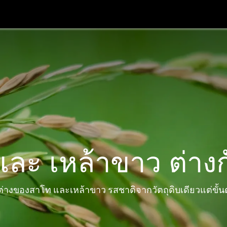
์
ฟาร์มฮอปส์
ทัวร์โรงบ่ม
เทสติ้งรูม
บล็อก
ติดต่อเรา
ละ เหล้าขาว ต่างก
างของสาโท และเหล้าขาว รสชาติจากวัตถุดิบเดียวแต่ขั้น